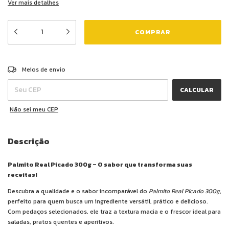
Ver mais detalhes
ALTERAR CEP
Entregas para o CEP:
Meios de envio
CALCULAR
Não sei meu CEP
Descrição
Palmito Real Picado 300g – O sabor que transforma suas
receitas!
Descubra a qualidade e o sabor incomparável do
Palmito Real Picado 300g
,
perfeito para quem busca um ingrediente versátil, prático e delicioso.
Com pedaços selecionados, ele traz a textura macia e o frescor ideal para
saladas, pratos quentes e aperitivos.