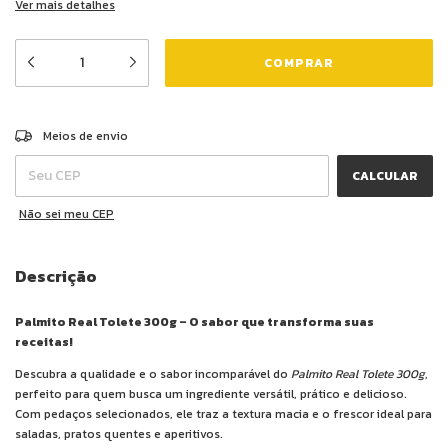
Ver mais detalhes
ALTERAR CEP
Entregas para o CEP:
Meios de envio
CALCULAR
Não sei meu CEP
Descrição
Palmito Real Tolete 300g – O sabor que transforma suas
receitas!
Descubra a qualidade e o sabor incomparável do
Palmito Real Tolete 300g
,
perfeito para quem busca um ingrediente versátil, prático e delicioso.
Com pedaços selecionados, ele traz a textura macia e o frescor ideal para
saladas, pratos quentes e aperitivos.