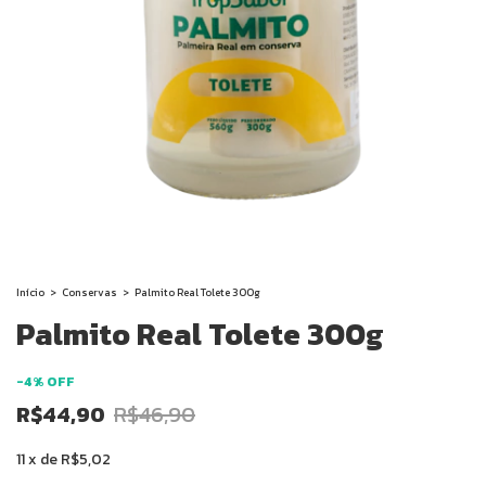
Início
>
Conservas
>
Palmito Real Tolete 300g
Palmito Real Tolete 300g
-
4
%
OFF
R$44,90
R$46,90
11
x
de
R$5,02