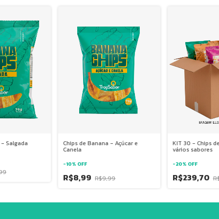
 - Salgada
Chips de Banana - Açúcar e
KIT 30 - Chips 
Canela
vários sabores
-
10
%
OFF
-
20
%
OFF
99
R$8,99
R$239,70
R$9,99
R