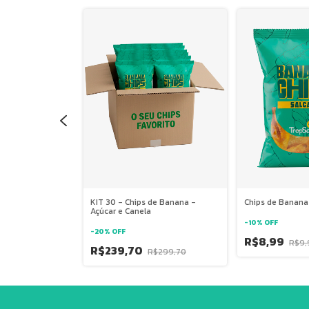
 - Natural
KIT 30 - Chips de Banana -
Chips de Banana
Açúcar e Canela
-
10
%
OFF
-
20
%
OFF
R$8,99
,99
R$9,
R$239,70
R$299,70