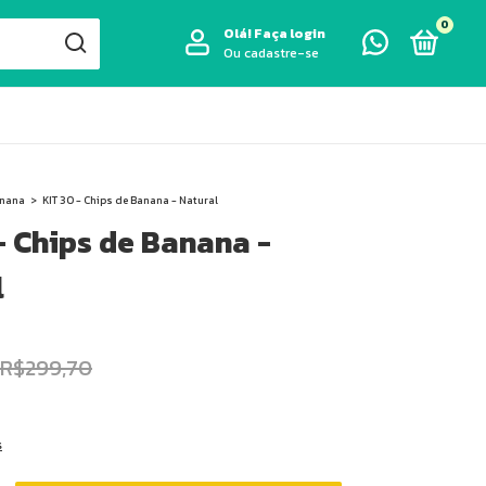
0
Olá!
Faça login
Ou cadastre-se
anana
>
KIT 30 - Chips de Banana - Natural
- Chips de Banana -
l
R$299,70
6
s