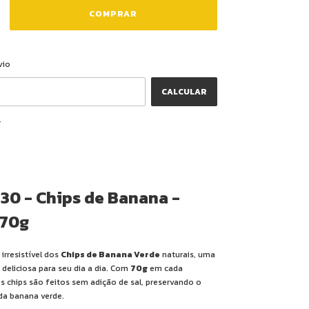
ALTERAR CEP
CEP:
vio
CALCULAR
P
30 - Chips de Banana -
 70g
irresistível dos
Chips de Banana Verde
naturais, uma
deliciosa para seu dia a dia. Com
70g
em cada
 chips são feitos sem adição de sal, preservando o
da banana verde.