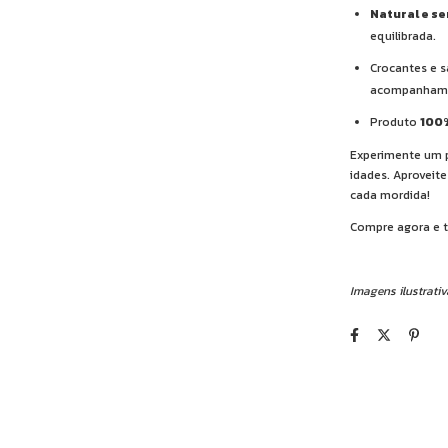
Natural e se
equilibrada.
Crocantes e s
acompanham
Produto
100%
Experimente um p
idades. Aproveit
cada mordida!
Compre agora e t
Imagens ilustrati