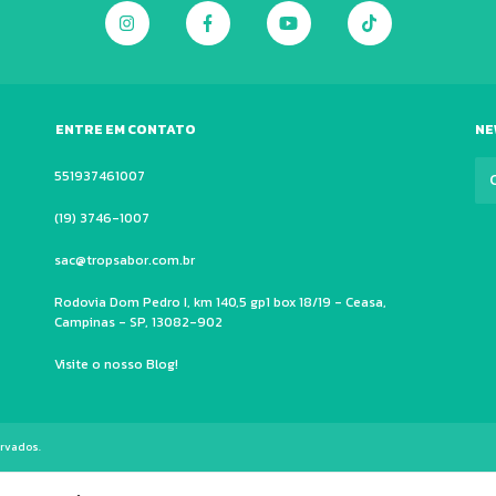
ENTRE EM CONTATO
NE
551937461007
(19) 3746-1007
sac@tropsabor.com.br
Rodovia Dom Pedro I, km 140,5 gp1 box 18/19 - Ceasa,
Campinas - SP, 13082-902
Visite o nosso Blog!
ervados.