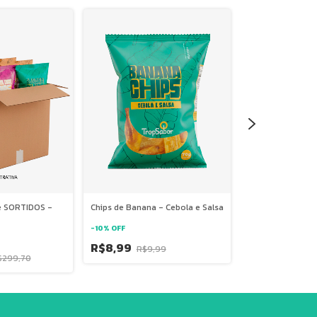
de SORTIDOS -
Chips de Banana - Cebola e Salsa
KIT 30 - Chips d
Cebola e Salsa
-
10
%
OFF
R$8,99
-
20
%
OFF
R$9,99
$299,70
R$239,70
R$