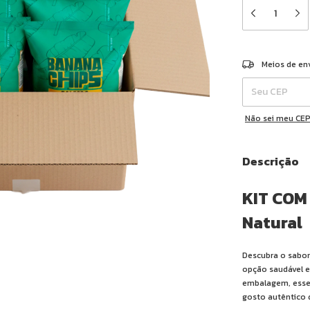
Entregas para o 
Meios de en
Não sei meu CE
Descrição
KIT COM 
Natural
Descubra o sabor 
opção saudável e 
embalagem, esses
gosto autêntico 