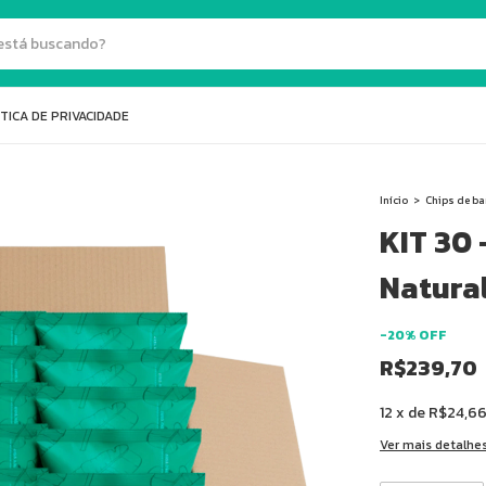
TICA DE PRIVACIDADE
Início
>
Chips de b
KIT 30 
Natura
-
20
%
OFF
R$239,70
12
x
de
R$24,6
Ver mais detalhe